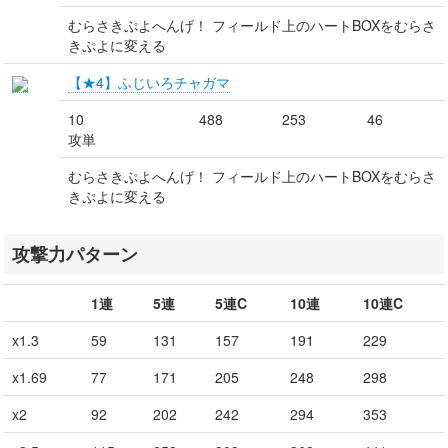
むらさきぷよへんげ！ フィールド上のハートBOXをむらさ
きぷよに変える
【★4】ふじいろチャガマ
10
488
253
46
攻単
むらさきぷよへんげ！ フィールド上のハートBOXをむらさ
きぷよに変える
攻撃力パターン
1連
5連
5連C
10連
10連C
x1.3
59
131
157
191
229
x1.69
77
171
205
248
298
x2
92
202
242
294
353