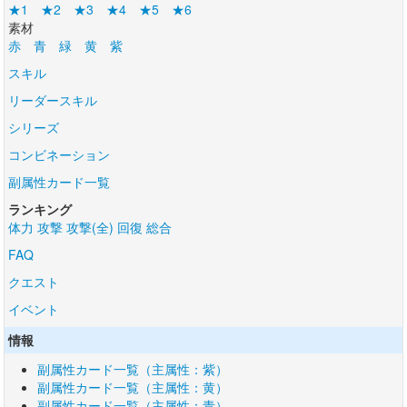
★1
★2
★3
★4
★5
★6
素材
赤
青
緑
黄
紫
スキル
リーダースキル
シリーズ
コンビネーション
副属性カード一覧
ランキング
体力
攻撃
攻撃(全)
回復
総合
FAQ
クエスト
イベント
情報
副属性カード一覧（主属性：紫）
副属性カード一覧（主属性：黄）
副属性カード一覧（主属性：青）