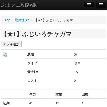
ぷよクエ攻略wiki
編集
Top
/
紫属性★1
/
【★1】ふじいろチャガマ
新規
【★1】ふじいろチャガマ
WIKI
設定
属性
紫
タイプ
攻単
最大Lv
15
コスト
2
体力
攻撃
回復
初期
41
13
1