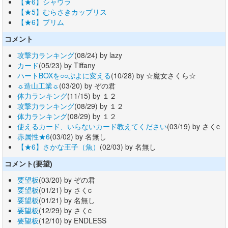
【★6】シャウラ
【★5】むらさきカップリス
【★6】プリム
コメント
攻撃力ランキング
(08/24) by lazy
カード
(05/23) by Tiffany
ハートBOXを○○ぷよに変える
(10/28) by ☆魔女さくら☆
☼造山工業☼
(03/20) by ぞの君
体力ランキング
(11/15) by １２
攻撃力ランキング
(08/29) by １２
体力ランキング
(08/29) by １２
使えるカード、いらないカード教えてください
(03/19) by さくc
赤属性★6
(03/02) by 名無し
【★6】さかな王子（魚）
(02/03) by 名無し
コメント(要望)
要望板
(03/20) by ぞの君
要望板
(01/21) by さくc
要望板
(01/21) by 名無し
要望板
(12/29) by さくc
要望板
(12/10) by ENDLESS