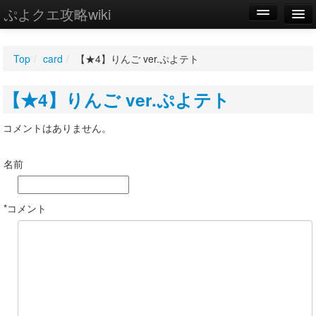
ぷよクエ攻略wiki
編集
Top
/
card
/
【★4】りんご ver.ぷよテト
新規
【★4】りんご ver.ぷよテト
WIKI
設定
コメントはありません。
名前
*コメント