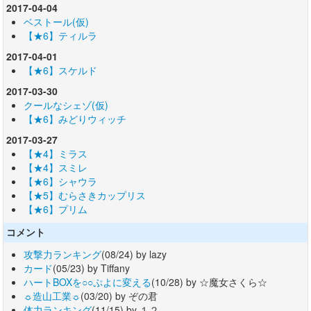
2017-04-04
ベストール(仮)
【★6】ティルラ
2017-04-01
【★6】スケルド
2017-03-30
クールなシェゾ(仮)
【★6】みどりウィッチ
2017-03-27
【★4】ミラス
【★4】スミレ
【★6】シャウラ
【★5】むらさきカップリス
【★6】プリム
コメント
攻撃力ランキング
(08/24) by lazy
カード
(05/23) by Tiffany
ハートBOXを○○ぷよに変える
(10/28) by ☆魔女さくら☆
☼造山工業☼
(03/20) by ぞの君
体力ランキング
(11/15) by １２