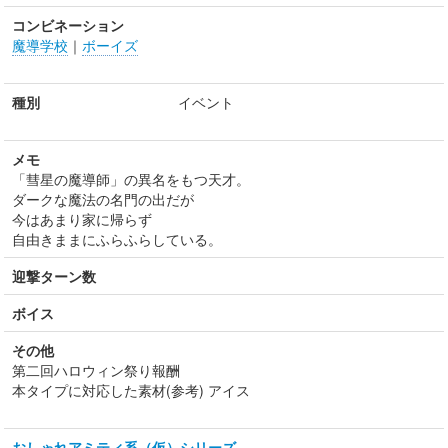
コンビネーション
魔導学校
｜
ボーイズ
種別
イベント
メモ
「彗星の魔導師」の異名をもつ天才。
ダークな魔法の名門の出だが
今はあまり家に帰らず
自由きままにふらふらしている。
迎撃ターン数
ボイス
その他
第二回ハロウィン祭り報酬
本タイプに対応した素材(参考) アイス
おしゃれアミティ系（仮）シリーズ