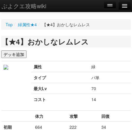
ぷよクエ攻略wiki
編集
Top
/
緑属性★4
/
【★4】おかしなレムレス
新規
【★4】おかしなレムレス
WIKI
設定
属性
緑
タイプ
バ単
最大Lv
70
コスト
14
体力
攻撃
回復
初期
664
222
34