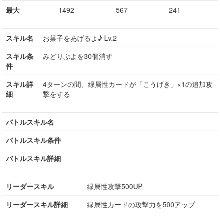
最大
1492
567
241
スキル名
お菓子をあげるよ♪ Lv.2
スキル条
みどりぷよを30個消す
件
スキル詳
4ターンの間、緑属性カードが「こうげき」×1の追加攻
細
撃をする
バトルスキル名
バトルスキル条件
バトルスキル詳細
リーダースキル
緑属性攻撃500UP
リーダースキル詳細
緑属性カードの攻撃力を500アップ