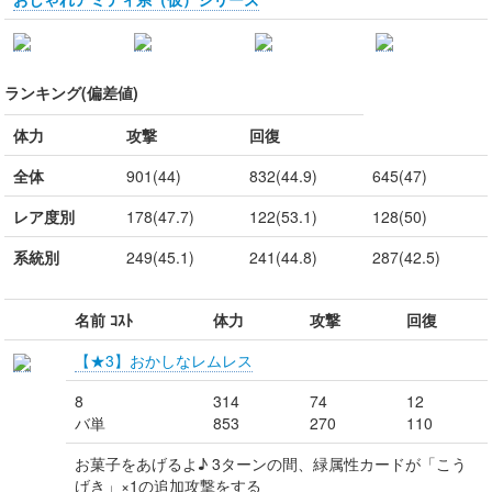
ランキング(偏差値)
体力
攻撃
回復
全体
901(44)
832(44.9)
645(47)
レア度別
178(47.7)
122(53.1)
128(50)
系統別
249(45.1)
241(44.8)
287(42.5)
名前 ｺｽﾄ
体力
攻撃
回復
【★3】おかしなレムレス
8
314
74
12
バ単
853
270
110
お菓子をあげるよ♪ 3ターンの間、緑属性カードが「こう
げき」×1の追加攻撃をする