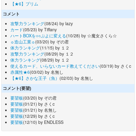
【★6】プリム
コメント
攻撃力ランキング
(08/24) by lazy
カード
(05/23) by Tiffany
ハートBOXを○○ぷよに変える
(10/28) by ☆魔女さくら☆
☼造山工業☼
(03/20) by ぞの君
体力ランキング
(11/15) by １２
攻撃力ランキング
(08/29) by １２
体力ランキング
(08/29) by １２
使えるカード、いらないカード教えてください
(03/19) by さくc
赤属性★6
(03/02) by 名無し
【★6】さかな王子（魚）
(02/03) by 名無し
コメント(要望)
要望板
(03/20) by ぞの君
要望板
(01/21) by さくc
要望板
(01/21) by 名無し
要望板
(12/29) by さくc
要望板
(12/10) by ENDLESS