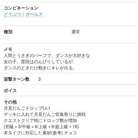
コンビネーション
どうぶつ
｜
ガールズ
種別
通常
メモ
人間とうさぎのハーフで、ダンスが大好きな
女の子。普段はのんびりしているが、
ダンスのときだけ動きにキレが出る。
迎撃ターン数
3
ボイス
その他
月見だんごドロップLv.1
デッキに入れて月見だんご収集祭りに挑戦
クエストクリア時にドロップ数が増加
(初級＋3/中級＋6/上級＋9/超上級＋18)
本タイプに対応した素材(参考) チョコ