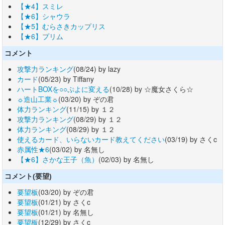
【★4】スミレ
【★6】シャウラ
【★5】むらさきカップリス
【★6】プリム
コメント
攻撃力ランキング
(08/24) by lazy
カード
(05/23) by Tiffany
ハートBOXを○○ぷよに変える
(10/28) by ☆魔女さくら☆
☼造山工業☼
(03/20) by ぞの君
体力ランキング
(11/15) by １２
攻撃力ランキング
(08/29) by １２
体力ランキング
(08/29) by １２
使えるカード、いらないカード教えてください
(03/19) by さくc
赤属性★6
(03/02) by 名無し
【★6】さかな王子（魚）
(02/03) by 名無し
コメント(要望)
要望板
(03/20) by ぞの君
要望板
(01/21) by さくc
要望板
(01/21) by 名無し
要望板
(12/29) by さくc