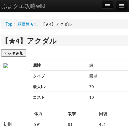
ぷよクエ攻略wiki
編集
Top
/
緑属性★4
/
【★4】アクダル
新規
【★4】アクダル
WIKI
設定
属性
緑
タイプ
回単
最大Lv
70
コスト
10
体力
攻撃
回復
初期
991
91
451