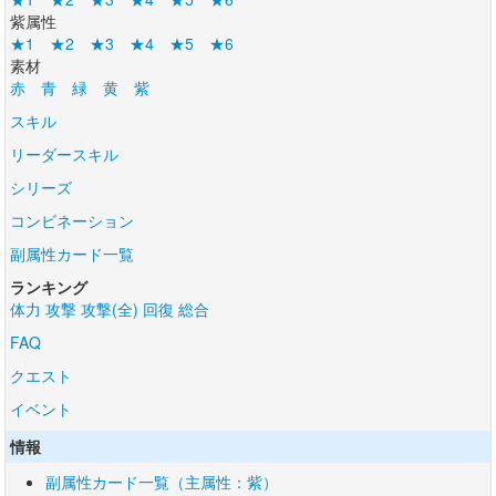
紫属性
★1
★2
★3
★4
★5
★6
素材
赤
青
緑
黄
紫
スキル
リーダースキル
シリーズ
コンビネーション
副属性カード一覧
ランキング
体力
攻撃
攻撃(全)
回復
総合
FAQ
クエスト
イベント
情報
副属性カード一覧（主属性：紫）