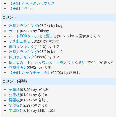
【★5】むらさきカップリス
【★6】プリム
コメント
攻撃力ランキング
(08/24) by lazy
カード
(05/23) by Tiffany
ハートBOXを○○ぷよに変える
(10/28) by ☆魔女さくら☆
☼造山工業☼
(03/20) by ぞの君
体力ランキング
(11/15) by １２
攻撃力ランキング
(08/29) by １２
体力ランキング
(08/29) by １２
使えるカード、いらないカード教えてください
(03/19) by さくc
赤属性★6
(03/02) by 名無し
【★6】さかな王子（魚）
(02/03) by 名無し
コメント(要望)
要望板
(03/20) by ぞの君
要望板
(01/21) by さくc
要望板
(01/21) by 名無し
要望板
(12/29) by さくc
要望板
(12/10) by ENDLESS