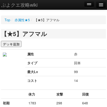
ぷよクエ攻略wiki
編集
Top
/
赤属性★5
/
【★5】アフマル
新規
【★5】アフマル
WIKI
設定
属性
赤
タイプ
回単
最大Lv
99
コスト
14
体力
攻撃
回復
初期
1783
298
648