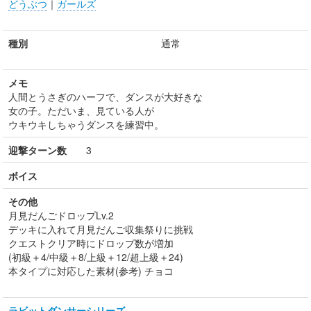
どうぶつ
｜
ガールズ
種別
通常
メモ
人間とうさぎのハーフで、ダンスが大好きな
女の子。ただいま、見ている人が
ウキウキしちゃうダンスを練習中。
迎撃ターン数
3
ボイス
その他
月見だんごドロップLv.2
デッキに入れて月見だんご収集祭りに挑戦
クエストクリア時にドロップ数が増加
(初級＋4/中級＋8/上級＋12/超上級＋24)
本タイプに対応した素材(参考) チョコ
ラビットダンサーシリーズ