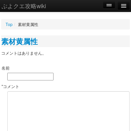
ぷよクエ攻略wiki
編集
Top
/
素材黄属性
新規
素材黄属性
WIKI
設定
コメントはありません。
名前
*コメント