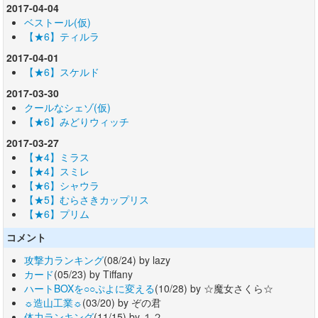
2017-04-04
ベストール(仮)
【★6】ティルラ
2017-04-01
【★6】スケルド
2017-03-30
クールなシェゾ(仮)
【★6】みどりウィッチ
2017-03-27
【★4】ミラス
【★4】スミレ
【★6】シャウラ
【★5】むらさきカップリス
【★6】プリム
コメント
攻撃力ランキング
(08/24) by lazy
カード
(05/23) by Tiffany
ハートBOXを○○ぷよに変える
(10/28) by ☆魔女さくら☆
☼造山工業☼
(03/20) by ぞの君
体力ランキング
(11/15) by １２