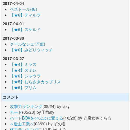
2017-04-04
ベストール(仮)
【★6】ティルラ
2017-04-01
【★6】スケルド
2017-03-30
クールなシェゾ(仮)
【★6】みどりウィッチ
2017-03-27
【★4】ミラス
【★4】スミレ
【★6】シャウラ
【★5】むらさきカップリス
【★6】プリム
コメント
攻撃力ランキング
(08/24) by lazy
カード
(05/23) by Tiffany
ハートBOXを○○ぷよに変える
(10/28) by ☆魔女さくら☆
☼造山工業☼
(03/20) by ぞの君
体力ランキング
(11/15) by １２