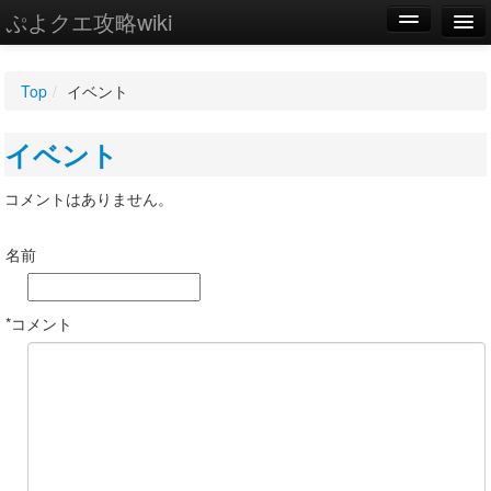
ぷよクエ攻略wiki
編集
Top
/
イベント
新規
イベント
WIKI
設定
コメントはありません。
名前
*コメント