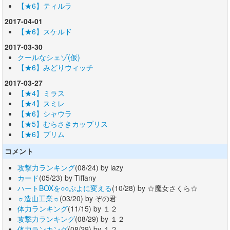
【★6】ティルラ
2017-04-01
【★6】スケルド
2017-03-30
クールなシェゾ(仮)
【★6】みどりウィッチ
2017-03-27
【★4】ミラス
【★4】スミレ
【★6】シャウラ
【★5】むらさきカップリス
【★6】プリム
コメント
攻撃力ランキング
(08/24) by lazy
カード
(05/23) by Tiffany
ハートBOXを○○ぷよに変える
(10/28) by ☆魔女さくら☆
☼造山工業☼
(03/20) by ぞの君
体力ランキング
(11/15) by １２
攻撃力ランキング
(08/29) by １２
体力ランキング
(08/29) by １２