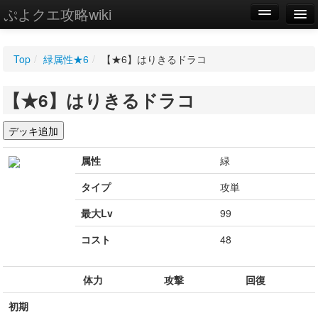
ぷよクエ攻略wiki
編集
Top
/
緑属性★6
/
【★6】はりきるドラコ
新規
【★6】はりきるドラコ
WIKI
設定
属性
緑
タイプ
攻単
最大Lv
99
コスト
48
体力
攻撃
回復
初期