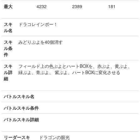
最大
4232
2389
181
スキ
ドラコレインボー！
ル名
スキ
みどりぷよを40個消す
ル条
件
スキ
フィールド上の色ぷよとハートBOXを、赤ぷよ、黄ぷよ、
ル詳
緑ぷよ、青ぷよ、 紫ぷよ、ハートBOXに変化させる
細
バトルスキル名
バトルスキル条件
バトルスキル詳細
リーダースキ
ドラゴンの眼光