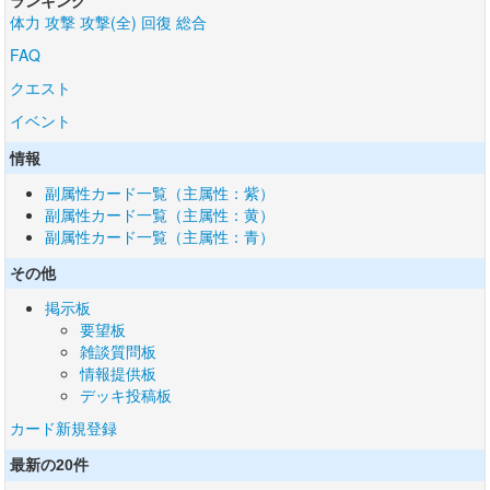
ランキング
体力
攻撃
攻撃(全)
回復
総合
FAQ
クエスト
イベント
情報
副属性カード一覧（主属性：紫）
副属性カード一覧（主属性：黄）
副属性カード一覧（主属性：青）
その他
掲示板
要望板
雑談質問板
情報提供板
デッキ投稿板
カード新規登録
最新の20件